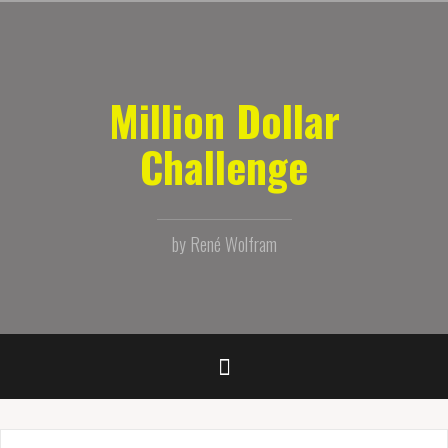
Zum
Inhalt
springen
Million Dollar
Challenge
by René Wolfram