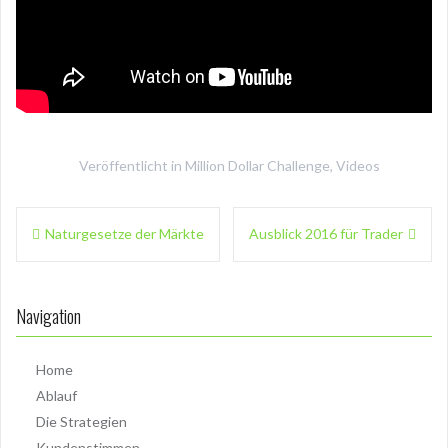
Veröffentlicht in
Million Dollar Challenge
,
Videos
Beitragsnavigation
Naturgesetze der Märkte
Ausblick 2016 für Trader
Navigation
Home
Ablauf
Die Strategien
Kundenstimmen