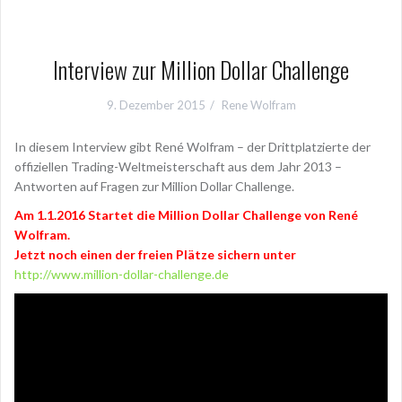
Interview zur Million Dollar Challenge
9. Dezember 2015
Rene Wolfram
In diesem Interview gibt René Wolfram – der Drittplatzierte der
offiziellen Trading-Weltmeisterschaft aus dem Jahr 2013 –
Antworten auf Fragen zur Million Dollar Challenge.
Am 1.1.2016 Startet die Million Dollar Challenge von René
Wolfram.
Jetzt noch einen der freien Plätze sichern unter
http://www.million-dollar-challenge.de