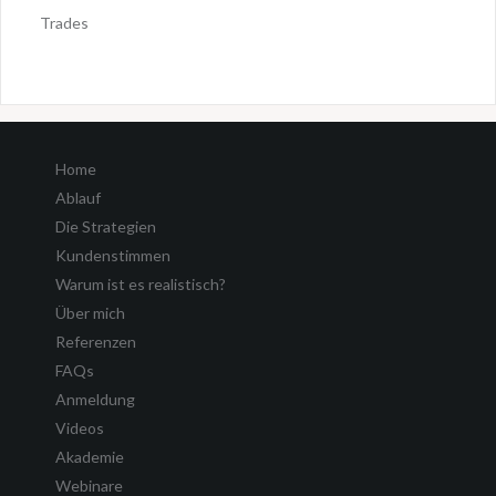
Trades
Home
Ablauf
Die Strategien
Kundenstimmen
Warum ist es realistisch?
Über mich
Referenzen
FAQs
Anmeldung
Videos
Akademie
Webinare