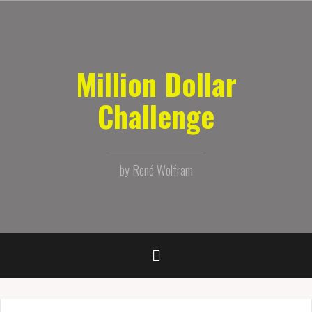
Zum
Inhalt
springen
Million Dollar
Challenge
by René Wolfram