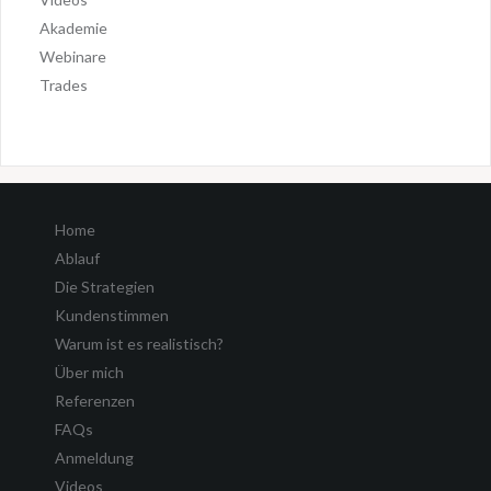
Akademie
Webinare
Trades
Home
Ablauf
Die Strategien
Kundenstimmen
Warum ist es realistisch?
Über mich
Referenzen
FAQs
Anmeldung
Videos