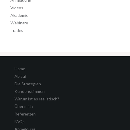
Anmeldung
Videos
Akademie
Webinare
Trades
Home
Ablauf
Die Strategien
Kundenstimmen
Warum ist es realistisch?
Über mich
Referenzen
FAQs
Anmeldung