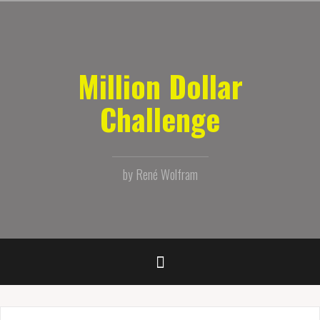
Zum
Inhalt
springen
Million Dollar
Challenge
by René Wolfram